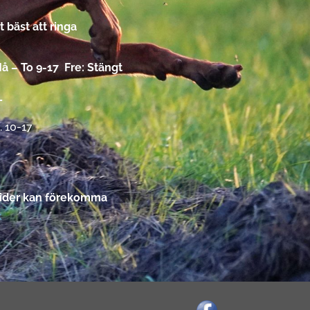
 bäst att ringa
 – To 9-17 Fre: Stängt
L
. 10-17
ttider kan förekomma
k