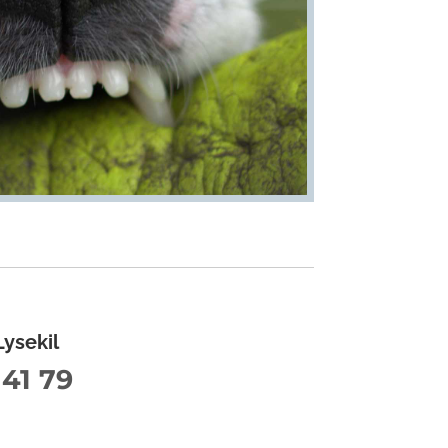
ysekil
41 79