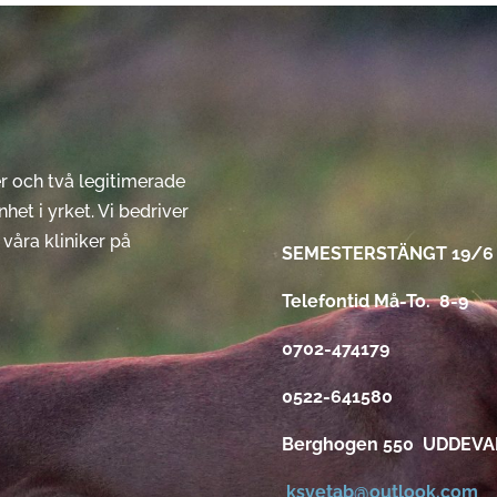
er och två legitimerade
het i yrket. Vi bedriver
våra kliniker på
SEMESTERSTÄNGT 19/6 
Telefontid Må-To. 8-9
0702-474179
0522-641580
Berghogen 550 UDDEVA
ksvetab@outlook.com