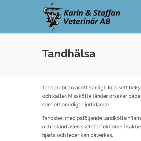
Tandhälsa
Tandproblem är ett vanligt, förbisett be
och katter.
Misskötta tänder orsakar båd
som ett onödigt djurlidande.
Tandsten med påföljande tandköttsinfla
och ibland även skelettinfektioner i käkb
hjärta och leder kan påverkas.