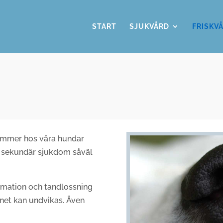
START
SJUKVÅRD
FRISKV
kymmer hos våra hundar
e sekundär sjukdom såväl
mmation och tandlossning
enet kan undvikas.
Även