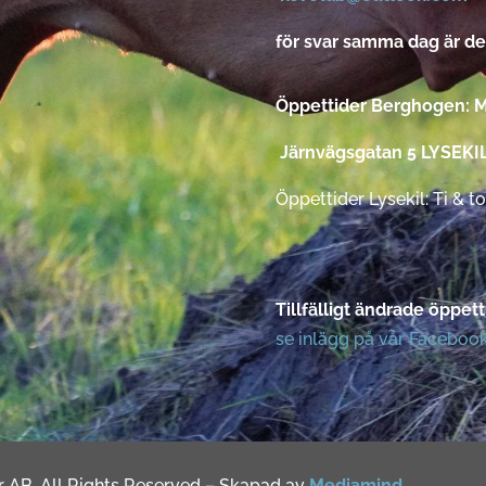
för svar samma dag är det
Öppettider Berghogen: Må
Järnvägsgatan 5 LYSEKI
Öppettider Lysekil: Ti & to
Tillfälligt ändrade öppe
se inlägg på vår Faceboo
är AB. All Rights Reserved – Skapad av
Mediamind