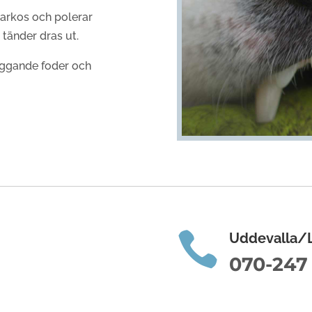
narkos och polerar
a tänder dras ut.
yggande foder och

Uddevalla/L
070-247 