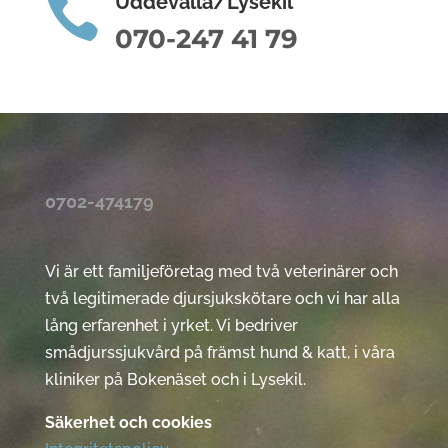

Uddevalla/Lysekil
070-247 41 79
0702-474179
Vi är ett familjeföretag med två veterinärer och
två legitimerade djursjukskötare och vi har alla
lång erfarenhet i yrket. Vi bedriver
smådjurssjukvård på främst hund & katt, i våra
kliniker på Bokenäset och i Lysekil.
Säkerhet och cookies