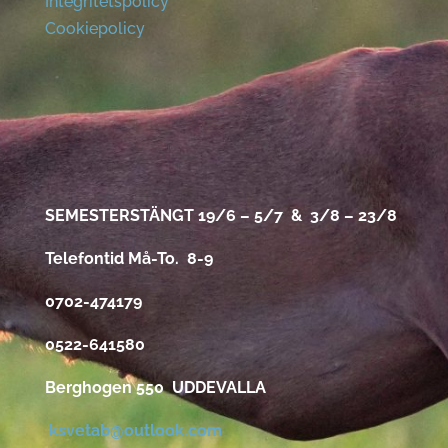
Integritetspolicy
Cookiepolicy
SEMESTERSTÄNGT 19/6 – 5/7 & 3/8 – 23/8
Telefontid Må-To. 8-9
0702-474179
0522-641580
Berghogen 550 UDDEVALLA
ksvetab@outlook.com