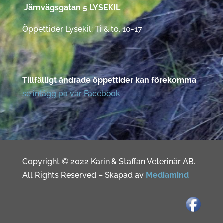
Järnvägsgatan 5 LYSEKIL
Öppettider Lysekil: Ti & to. 10-17
Tillfälligt ändrade öppettider kan förekomma
se inlägg på vår Facebook
Copyright © 2022 Karin & Staffan Veterinär AB.
All Rights Reserved – Skapad av
Mediamind