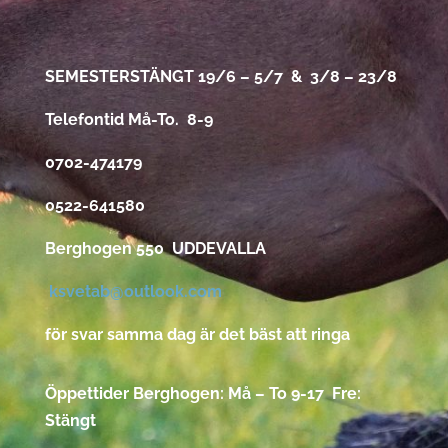
SEMESTERSTÄNGT 19/6 – 5/7 & 3/8 – 23/8
Telefontid Må-To. 8-9
0702-474179
0522-641580
Berghogen 550 UDDEVALLA
ksvetab@outlook.com
för svar samma dag är det bäst att ringa
Öppettider Berghogen: Må – To 9-17 Fre:
Stängt